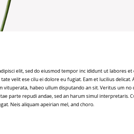
pisci elit, sed do eiusmod tempor inc ididunt ut labores et do
 tate velit ese cilu ei dolore eu fugiat. Eam et lucilius delicat
 vituperata, habeo ullum disputando an sit. Veritus um no q
vitae parte repudi andae, sed an harum simul interpretaris.
ugat. Neis aliquam apeirian mel, and choro.