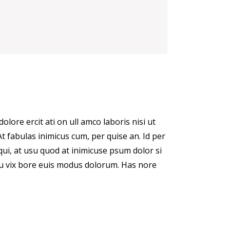
lore ercit ati on ull amco laboris nisi ut
. At fabulas inimicus cum, per quise an. Id per
ui, at usu quod at inimicuse psum dolor si
 Cu vix bore euis modus dolorum. Has nore