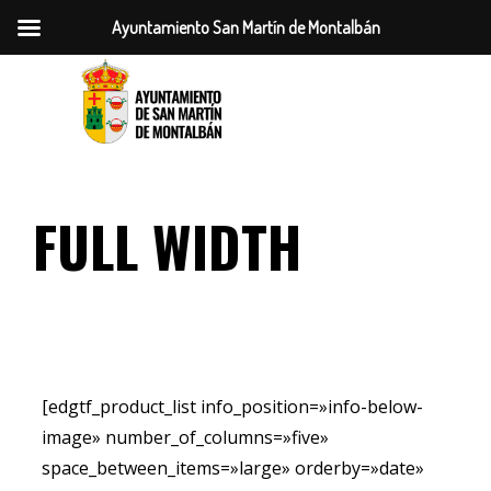
Ayuntamiento San Martín de Montalbán
FULL WIDTH
[edgtf_product_list info_position=»info-below-
image» number_of_columns=»five»
space_between_items=»large» orderby=»date»